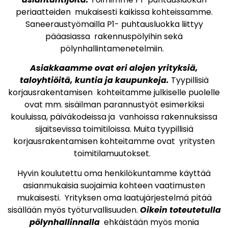
periaatteiden mukaisesti kaikissa kohteissamme.
Saneeraustyömailla P1- puhtausluokka liittyy
pääasiassa rakennuspölyihin sekä
pölynhallintamenetelmiin.
Asiakkaamme ovat eri alojen yrityksiä,
taloyhtiöitä, kuntia ja kaupunkeja.
Tyypillisiä
korjausrakentamisen kohteitamme julkiselle puolelle
ovat mm. sisäilman parannustyöt esimerkiksi
kouluissa, päiväkodeissa ja vanhoissa rakennuksissa
sijaitsevissa toimitiloissa. Muita tyypillisiä
korjausrakentamisen kohteitamme ovat yritysten
toimitilamuutokset.
Hyvin koulutettu oma henkilökuntamme käyttää
asianmukaisia suojaimia kohteen vaatimusten
mukaisesti. Yrityksen oma laatujärjestelmä pitää
sisällään myös työturvallisuuden.
Oikein toteutetulla
pölynhallinnalla
ehkäistään myös monia