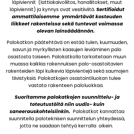
läpiviennit (lattiakaivoliitos, hanaliitokset, muut
läpiviennit) ja kynnys ovat vesitiiviitä.
Sertifioidut
ammattilaisemme ymmärtävät kosteuden
liikkeet rakenteissa sekä tuntevat voimassa
olevan lainsäädännön.
Palokatkon päätehtävä on estää tulen, kuumuuden,
savun ja myrkyllisten kaasujen leviäminen palo
osastosta toiseen. Palokatkolla tarkoitetaan muun
muassa kaikkia rakennuksen palo-osastoitavien
rakenteiden läpi kulkevia läpivientejä sekä saumojen
tiivistyksiä. Palokatkojen osastointiluokan tulee
vastata rakenteen paloluokkaa.
Suoritamme palokatkojen suunnittelu- ja
toteutustöitä niin uudis- kuin
saneerauskohteisiinkin.
Palokatkot kannattaa
suunnitella paloteknisen suunnittelun yhteydessä,
jotta ne saadaan tehtyä kerralla oikein.