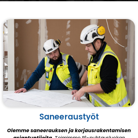
Saneeraustyöt
Olemme saneerauksen ja korjausrakentamisen
asiantuntijoita.
Toimimme P1-puhtausluokan