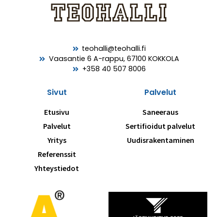
teohalli@teohalli.fi
Vaasantie 6 A-rappu, 67100 KOKKOLA
+358 40 507 8006
Sivut
Palvelut
Etusivu
Saneeraus
Palvelut
Sertifioidut palvelut
Yritys
Uudisrakentaminen
Referenssit
Yhteystiedot