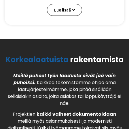
Lue lisää
Korkealaatuista
rakentamista
Meillä puheet työn laadusta eivät jää vain
puheiksi.
Kaikkea tekemistämme ohjaa oma
laatujärjestelmämme, joka pitää sisällään
sellaisiakin asioita, joita asiakas tai loppukäyttäjä ei
näe.
Projektien
kaikki vaiheet dokumentoidaan
meillä myös asianmukaisesti ja modernisti
digitaalisesti. Kaikki työmaamme toimivat siis myös