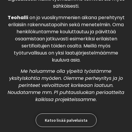
sähköisesti.
Teohalli
on jo vuosikymmenien aikana perehtynyt
erilaisiin rakennustapoihin sekä menetelmiin. Oma
henkilökuntamme kouluttautuu ja päivittää
osaamistaan jatkuvasti esimerkiksi erilaisten
sertifioitujen töiden osalta. Meillä myös
työturvallisuus on yksi laatujärjestelmäämme
kuuluva asia.
Me haluamme olla ylpeitä työstämme
yksityiskohtia myöden. Olemme perheyritys ja jo
perinteet velvoittavat korkeaan laatuun.
Noudatamme mm. P1 puhtausluokan periaatteita
kaikissa projekteissamme.
Katso lisää palveluista