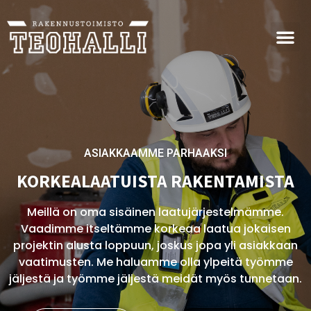
ASIAKKAAMME PARHAAKSI
KORKEALAATUISTA RAKENTAMISTA
Meillä on oma sisäinen laatujärjestelmämme.
Vaadimme itseltämme korkeaa laatua jokaisen
projektin alusta loppuun, joskus jopa yli asiakkaan
vaatimusten. Me haluamme olla ylpeitä työmme
jäljestä ja työmme jäljestä meidät myös tunnetaan.