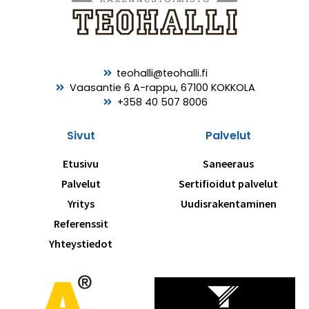
teohalli@teohalli.fi
Vaasantie 6 A-rappu, 67100 KOKKOLA
+358 40 507 8006
Sivut
Palvelut
Etusivu
Saneeraus
Palvelut
Sertifioidut palvelut
Yritys
Uudisrakentaminen
Referenssit
Yhteystiedot