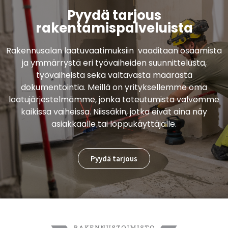
Pyydä tarjous
rakentamispalveluista
Rakennusalan laatuvaatimuksiin vaaditaan osaamista
ja ymmärrystä eri työvaiheiden suunnittelusta,
työvaiheista sekä valtavasta määrästä
dokumentointia. Meillä on yrityksellemme oma
laatujärjestelmämme, jonka toteutumista valvomme
kaikissa vaiheissa. Niissäkin, jotka eivät aina näy
asiakkaalle tai loppukäyttäjälle.
Pyydä tarjous